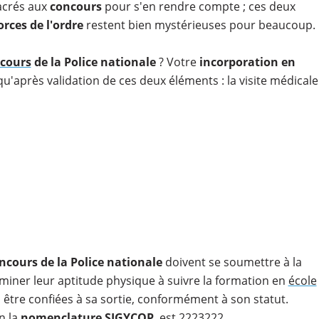
sacrés aux
concours
pour s'en rendre compte ; ces deux
orces de l'ordre
restent bien mystérieuses pour beaucoup.
cours
de la Police nationale
? Votre
incorporation en
u'après validation de ces deux éléments : la visite médicale
ncours de la Police nationale
doivent se soumettre à la
iner leur aptitude physique à suivre la formation en
école
i être confiées à sa sortie, conformément à son statut.
n la
nomenclature SIGYCOP
, est 2223222.