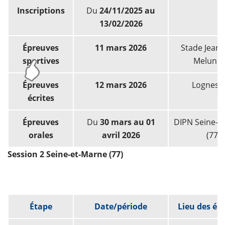
Inscriptions
Du
24/11/2025 au
13/02/2026
Épreuves
11 mars 2026
Stade Jean-
sportives
Melun (
Épreuves
12 mars 2026
Lognes (
écrites
Épreuves
Du
30 mars au 01
DIPN Seine-e
orales
avril 2026
(77)
Session 2 Seine-et-Marne (77)
Étape
Date/période
Lieu des ép