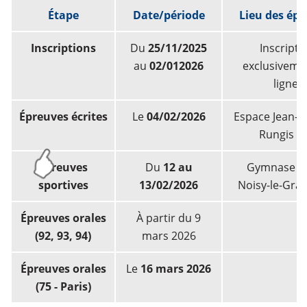
Étape
Date/période
Lieu des ép
Inscriptions
Du
25/11/2025
Inscripti
au
02/012026
exclusiveme
ligne.
Épreuves écrites
Le
04/02/2026
Espace Jean-M
Rungis (9
Épreuves
Du
12 au
Gymnase ES
sportives
13/02/2026
Noisy-le-Gran
Épreuves orales
À partir du 9
(92, 93, 94)
mars 2026
Épreuves orales
Le
16 mars 2026
(75 - Paris)