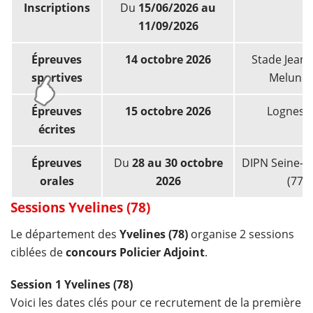
Inscriptions
Du
15/06/2026 au
11/09/2026
Épreuves
14 octobre 2026
Stade Jean-
sportives
Melun (
Épreuves
15 octobre 2026
Lognes (
écrites
Épreuves
Du
28 au 30 octobre
DIPN Seine-e
orales
2026
(77)
Sessions Yvelines (78)
Le département des
Yvelines (78)
organise 2 sessions
ciblées de
concours Policier Adjoint
.
Session 1 Yvelines (78)
Voici les dates clés pour ce recrutement de la première