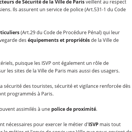
teurs de Sécurité de la Ville de Paris
veillent au respect
risiens. Ils assurent un service de police (Art.531-1 du Code
ticuliers
(Art.29 du Code de Procédure Pénal) qui leur
uvegarde des
équipements et propriétés
de la Ville de
ériels, puisque les ISVP ont également un rôle de
r les sites de la Ville de Paris mais aussi des usagers.
 sécurité des touristes, sécurité et vigilance renforcée dès
 sont programmés à Paris.
 souvent assimilés à une
police de proximité
.
nt nécessaires pour exercer le métier d'
ISVP
mais tout
le métier et l'envie de servir une Ville que nous envient de