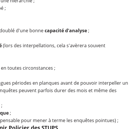
'une hiérarchie ;
é ;
doublé d'une bonne
capacité d'analyse
;
é
(lors des interpellations, cela s'avèrera souvent
en toutes circonstances ;
ngues périodes en planques avant de pouvoir interpeller un
 enquêtes peuvent parfois durer des mois et même des
 ;
ique
;
ispensable pour mener à terme les enquêtes pointues) ;
ir Policier des STUPS