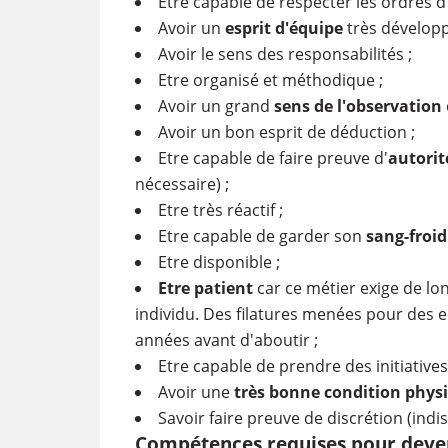
Etre capable de respecter les ordres d
Avoir un
esprit d'équipe
très développ
Avoir le sens des responsabilités ;
Etre organisé et méthodique ;
Avoir un grand
sens de l'observation
Avoir un bon esprit de déduction ;
Etre capable de faire preuve d'
autorit
nécessaire) ;
Etre très réactif ;
Etre capable de garder son
sang-froid
Etre disponible ;
Etre patient
car ce métier exige de lo
individu. Des filatures menées pour des
années avant d'aboutir ;
Etre capable de prendre des initiatives
Avoir une
très bonne condition phys
Savoir faire preuve de discrétion (ind
Compétences requises pour deven