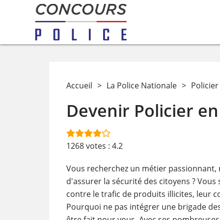
Accueil
>
La Police Nationale
>
Policie
Devenir Policier en
1268
votes :
4.2
Vous recherchez un métier passionnant, me
d'assurer la sécurité des citoyens ? Vous
contre le trafic de produits illicites, le
Pourquoi ne pas intégrer une brigade des
être fait pour vous. Avec ses nombreuses u