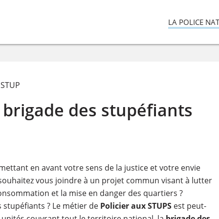
LA POLICE NA
r STUP
 brigade des stupéfiants
ttant en avant votre sens de la justice et votre envie
 souhaitez vous joindre à un projet commun visant à lutter
ur consommation et la mise en danger des quartiers ?
 stupéfiants ? Le métier de
Policier aux STUPS
est peut-
nités couvrant tout le territoire national, la
brigade des